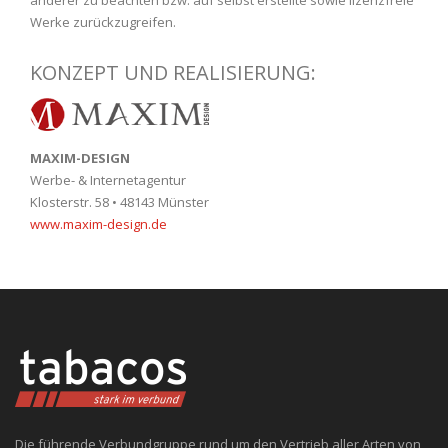
Werke zurückzugreifen.
KONZEPT UND REALISIERUNG:
MAXIM-DESIGN
Werbe- & Internetagentur
Klosterstr. 58 • 48143 Münster
www.maxim-design.de
Die führende Verbundgruppe rund um den Vertrieb aller Arten von